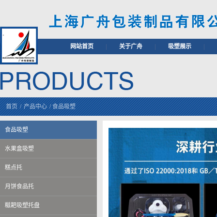
网站首页
|
关于广舟
|
吸塑展示
|
首页
/
产品中心
/
食品吸塑
食品吸塑
水果盒吸塑
糕点托
月饼食品托
糍耙吸塑托盘