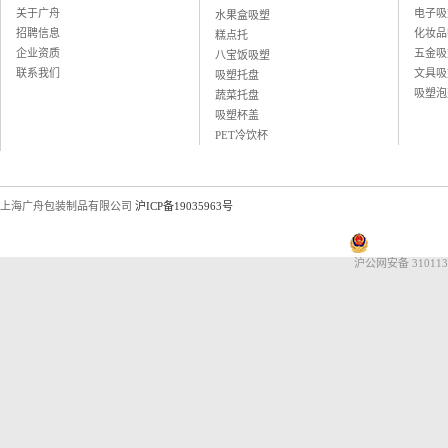
上海恒寿堂药业有限公司
关于广舟
电子吸
水果盒吸塑
伟创力电子科技（上海）有限公司
招聘信息
化妆品
糕点托
英华达（上海）科技有限公司
企业资质
五金吸
八宝饭吸塑
上海大唐移动通信设备有限公司
联系我们
文具吸
吸塑托盘
晨讯科技集团上海晨兴电子科技
吸塑泡
蔬菜托盘
资生堂集团上海华妮透明美容香皂
吸塑杯盖
伽蓝集团上海欧格米兰化妆品厂
PET冷饮杯
苏州黎姿化妆品有限公司
杭州珀莱雅控股股份有限公司
福兴工业（上海）有限公司
上海海茵数码科技有限公司
上海广舟包装制品有限公司
沪ICP备19035963号
普天硕达科技（上海）有限公司
上海大千食品有限公司
湖州康可食品有限公司
沪公网安备 310113
上海恒寿堂药业有限公司
伟创力电子科技（上海）有限公司
英华达（上海）科技有限公司
上海大唐移动通信设备有限公司
晨讯科技集团上海晨兴电子科技
资生堂集团上海华妮透明美容香皂
伽蓝集团上海欧格米兰化妆品厂
苏州黎姿化妆品有限公司
杭州珀莱雅控股股份有限公司