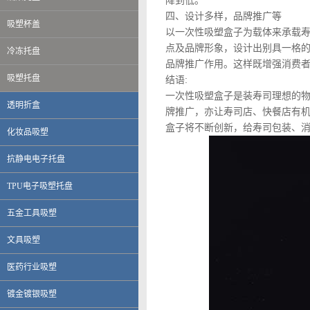
降到低。
四、设计多样，品牌推广等
吸塑杯盖
以一次性吸塑盒子为载体来承载
点及品牌形象，设计出别具一格
冷冻托盘
品牌推广作用。这样既增强消费
吸塑托盘
结语:
一次性吸塑盒子是装寿司理想的
透明折盒
牌推广，亦让寿司店、快餐店有
盒子将不断创新，给寿司包装、
化妆品吸塑
抗静电电子托盘
TPU电子吸塑托盘
五金工具吸塑
文具吸塑
伟创力电子科技（上海）有限公司
英华达（上海）科技有限公司
医药行业吸塑
上海大唐移动通信设备有限公司
晨讯科技集团上海晨兴电子科技
镀金镀银吸塑
资生堂集团上海华妮透明美容香皂