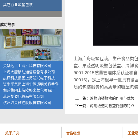
伽蓝集团上海欧格米兰化妆品厂
其它行业吸塑包装
苏州黎姿化妆品有限公司
杭州珀莱雅控股股份有限公司
福兴工业（上海）有限公司
成功故事
上海海茵数码科技有限公司
普天硕达科技（上海）有限公司
上海大千食品有限公司
湖州康可食品有限公司
上海恒寿堂药业有限公司
上海广舟吸塑包装厂生产食品类
伟创力电子科技（上海）有限公司
英华达（上海）科技有限公司
盒、果蔬透明吸塑包装盒、冷鲜食品吸塑盒
上海大唐移动通信设备有限公司
9001:2015质量管理体系认证
晨讯科技集团上海晨兴电子科技
00016)，是上海很早一批具
资生堂集团上海华妮透明美容香皂
质的包装服务和高质量的吸塑包
伽蓝集团上海欧格米兰化妆品厂
苏州黎姿化妆品有限公司
上一篇：
冷鲜肉锁鲜盒的作用与优势
杭州珀莱雅控股股份有限公司
下一篇：
药用级透明吸塑托盘的特点
福兴工业（上海）有限公司
上海海茵数码科技有限公司
普天硕达科技（上海）有限公司
上海大千食品有限公司
湖州康可食品有限公司
关于广舟
工业
食品吸塑