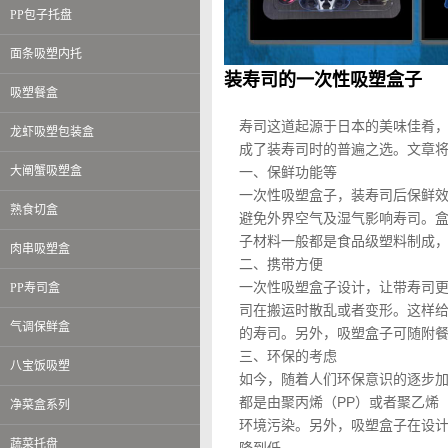
PP包子托盘
面条吸塑内托
装寿司的一次性吸塑盒子
吸塑餐盒
寿司这道起源于日本的美味佳肴
龙虾吸塑包装盒
成了装寿司时的普遍之选。文章
大阐蟹吸塑盒
一、保鲜功能等
一次性吸塑盒子，装寿司后保鲜
熟食切盒
避免外界空气及湿气影响寿司。
子材料一般都是食品级塑料制成
肉串吸塑盒
二、携带方便
一次性吸塑盒子设计，让带寿司
PP寿司盒
司在搬运时散乱或者变形。这样
气调保鲜盒
的寿司。另外，吸塑盒子可随附
三、环保的考虑
八宝饭吸塑
如今，随着人们环保意识的逐步
都是由聚丙烯（PP）或者聚乙烯
净菜盒系列
环境污染。另外，吸塑盒子在设
蔬菜托盘