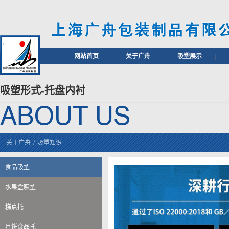
网站首页
|
关于广舟
|
吸塑展示
|
吸塑形式-托盘内衬
关于广舟
/
吸塑知识
食品吸塑
水果盒吸塑
糕点托
月饼食品托