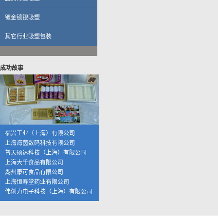
上海海茵数码科技有限公司
普天硕达科技（上海）有限公司
镀金镀银吸塑
上海大千食品有限公司
湖州康可食品有限公司
其它行业吸塑包装
上海恒寿堂药业有限公司
伟创力电子科技（上海）有限公司
英华达（上海）科技有限公司
成功故事
上海大唐移动通信设备有限公司
晨讯科技集团上海晨兴电子科技
资生堂集团上海华妮透明美容香皂
伽蓝集团上海欧格米兰化妆品厂
苏州黎姿化妆品有限公司
杭州珀莱雅控股股份有限公司
福兴工业（上海）有限公司
上海海茵数码科技有限公司
普天硕达科技（上海）有限公司
上海大千食品有限公司
湖州康可食品有限公司
上海恒寿堂药业有限公司
伟创力电子科技（上海）有限公司
英华达（上海）科技有限公司
上海大唐移动通信设备有限公司