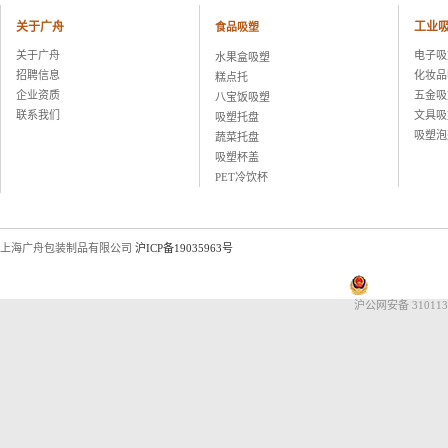
晨讯科技集团上海晨兴电子科技
资生堂集团上海华妮透明美容香皂
关于广舟
工业
食品吸塑
伽蓝集团上海欧格米兰化妆品厂
关于广舟
电子吸
水果盒吸塑
苏州黎姿化妆品有限公司
招聘信息
化妆品
糕点托
杭州珀莱雅控股股份有限公司
企业资质
五金吸
八宝饭吸塑
福兴工业（上海）有限公司
联系我们
文具吸
吸塑托盘
上海海茵数码科技有限公司
吸塑泡
蔬菜托盘
普天硕达科技（上海）有限公司
吸塑杯盖
上海大千食品有限公司
PET冷饮杯
湖州康可食品有限公司
上海恒寿堂药业有限公司
伟创力电子科技（上海）有限公司
英华达（上海）科技有限公司
上海广舟包装制品有限公司
沪ICP备19035963号
上海大唐移动通信设备有限公司
晨讯科技集团上海晨兴电子科技
资生堂集团上海华妮透明美容香皂
沪公网安备 310113
伽蓝集团上海欧格米兰化妆品厂
苏州黎姿化妆品有限公司
杭州珀莱雅控股股份有限公司
福兴工业（上海）有限公司
上海海茵数码科技有限公司
普天硕达科技（上海）有限公司
上海大千食品有限公司