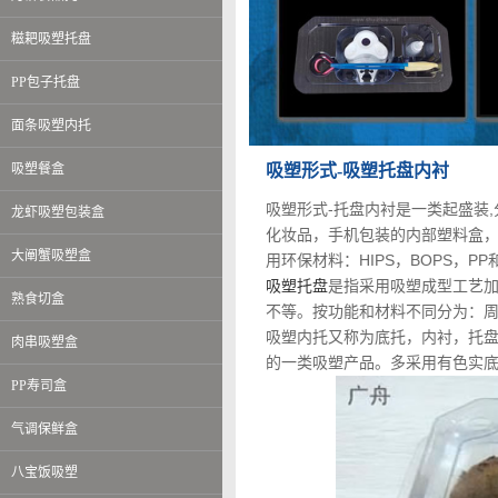
糍耙吸塑托盘
PP包子托盘
面条吸塑内托
吸塑餐盒
吸塑形式-吸塑托盘内衬
吸塑形式-托盘内衬是一类起盛装
龙虾吸塑包装盒
化妆品，手机包装的内部塑料盒
大阐蟹吸塑盒
用环保材料：HIPS，BOPS，PP
吸塑托盘
是指采用吸塑成型工艺加工
熟食切盒
不等。按功能和材料不同分为：周
吸塑内托又称为底托，内衬，托盘
肉串吸塑盒
的一类吸塑产品。多采用有色实
PP寿司盒
气调保鲜盒
八宝饭吸塑