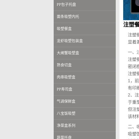
PP包子托盘
面条吸塑内托
注塑
吸塑餐盒
注塑
龙虾吸塑包装盒
显着
一、
大阐蟹吸塑盒
注塑
熟食切盒
密闭
注塑
肉串吸塑盒
1，
有印
PP寿司盒
2、
气调保鲜盒
于重
但注
八宝饭吸塑
该材
净菜盒系列
二、
吸塑
蔬菜托盘