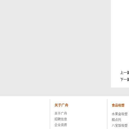
杭州珀莱雅控股股份有限公司
福兴工业（上海）有限公司
上海海茵数码科技有限公司
普天硕达科技（上海）有限公司
上海大千食品有限公司
湖州康可食品有限公司
上海恒寿堂药业有限公司
伟创力电子科技（上海）有限公司
英华达（上海）科技有限公司
上海大唐移动通信设备有限公司
晨讯科技集团上海晨兴电子科技
资生堂集团上海华妮透明美容香皂
伽蓝集团上海欧格米兰化妆品厂
上一
苏州黎姿化妆品有限公司
下一
杭州珀莱雅控股股份有限公司
福兴工业（上海）有限公司
上海海茵数码科技有限公司
普天硕达科技（上海）有限公司
关于广舟
食品吸塑
上海大千食品有限公司
湖州康可食品有限公司
关于广舟
水果盒吸塑
上海恒寿堂药业有限公司
招聘信息
糕点托
伟创力电子科技（上海）有限公司
企业资质
八宝饭吸塑