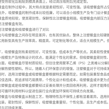
材受热软化后粘贴到模具表面上，经过高压吸附后完成定型。
餐盒在制作过程中，其大特点就是柔韧性好，可变性强。该吸塑餐盒所占
此外，吸塑餐盒的制作成本比较低廉，可以适合小规模生产及专门设计餐
餐盒质地较软，使其密封性，保鲜性比注塑餐盒稍弱。吸塑餐盒内部压力
达注塑餐盒有效。
对注塑餐盒和吸塑餐盒进行了对比
盒与吸塑餐盒之间存在明显差异，也有其优缺点。整体上注塑餐盒比较硬
实用新型具有生产效率高，精度高，可定制化等优点，适合大规模生产。
。
下，吸塑餐盒则有柔韧性好，可变性强，低成本生产等优点。其柔软性使
小规模生产及特殊设计的优点，能满足个性化的需求。但吸塑餐盒密封性
方面，吸塑餐盒尽管材质较轻，但往往使用聚苯乙烯（PS）之类难以分解
分解热塑性塑料。所以，随着人们环保意识的增强，注塑餐盒对于可持续
用时，选用注塑餐盒或吸塑餐盒要根据特定需要而定。如需包装重型食品
较佳选择。若追求轻巧易携带，个性化设计和低成本，吸塑餐盒或许更为
注塑餐盒或是吸塑餐盒都要经过妥善处理并分类回收再利用，这样才能降
用可循环利用材料以促进包装行业向更加环保和可持续方向发展。
塑餐盒与吸塑餐盒从制造工艺，物理特性及环保性上都有显着差异。选用
包装，密封性好，保鲜性好，吸塑餐盒重量轻，个性化强，且生产成本低
好与可持续发展。