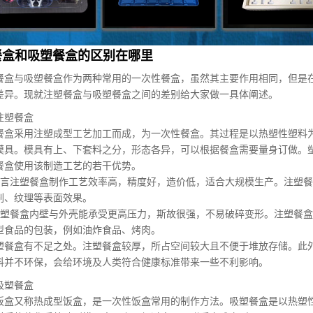
餐盒和吸塑餐盒的区别在哪里
餐盒与吸塑餐盒作为两种常用的一次性餐盒，虽然其主要作用相同，但是
差异。现就注塑餐盒与吸塑餐盒之间的差别给大家做一具体阐述。
注塑餐盒
餐盒采用注塑成型工艺加工而成，为一次性餐盒。其过程是以热塑性塑料
模具。模具有上、下套料之分，形态各异，可以根据餐盒需要量身订做。
餐盒使用该制造工艺的若干优势。
前言注塑餐盒制作工艺效率高，精度好，造价低，适合大规模生产。注塑
刷、纹理等表面效果。
注塑餐盒内壁与外壳能承受更高压力，斯故很强，不易破碎变形。注塑餐
型食品的包装，例如油炸食品、烤肉。
塑餐盒有不足之处。注塑餐盒较厚，所占空间较大且不便于堆放存储。此
料并不环保，会给环境及人类符合健康标准带来一些不利影响。
吸塑餐盒
饭盒又称热成型饭盒，是一次性饭盒常用的制作方法。吸塑餐盒是以热塑