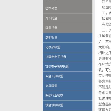
料片
吸塑
吸塑杯盖
工。
冷冻托盘
吸塑
有发
吸塑托盘
三、
注塑餐
透明折盒
势。本
大影响
化妆品吸塑
相比之
抗静电电子托盘
更具有
在环境
TPU电子吸塑托盘
收，可
实际使
五金工具吸塑
餐盒为
文具吸塑
不管是
考虑采
医药行业吸塑
概述注
型食品
镀金镀银吸塑
环境友