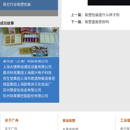
伽蓝集团上海欧格米兰化妆品厂
其它行业吸塑包装
苏州黎姿化妆品有限公司
杭州珀莱雅控股股份有限公司
上一篇：
吸塑包装是什么样子的
福兴工业（上海）有限公司
下一篇：
吸塑盒能密封吗
成功故事
上海海茵数码科技有限公司
普天硕达科技（上海）有限公司
上海大千食品有限公司
湖州康可食品有限公司
上海恒寿堂药业有限公司
伟创力电子科技（上海）有限公司
英华达（上海）科技有限公司
上海大唐移动通信设备有限公司
晨讯科技集团上海晨兴电子科技
资生堂集团上海华妮透明美容香皂
伽蓝集团上海欧格米兰化妆品厂
苏州黎姿化妆品有限公司
杭州珀莱雅控股股份有限公司
福兴工业（上海）有限公司
上海海茵数码科技有限公司
普天硕达科技（上海）有限公司
上海大千食品有限公司
关于广舟
工业
食品吸塑
湖州康可食品有限公司
关于广舟
电子吸
上海恒寿堂药业有限公司
水果盒吸塑