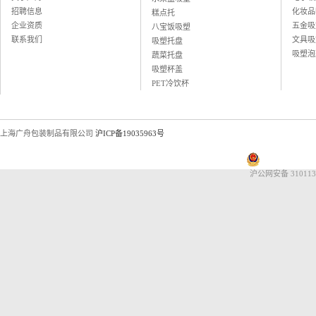
招聘信息
化妆品
伟创力电子科技（上海）有限公司
糕点托
企业资质
五金吸
英华达（上海）科技有限公司
八宝饭吸塑
联系我们
文具吸
上海大唐移动通信设备有限公司
吸塑托盘
吸塑泡
晨讯科技集团上海晨兴电子科技
蔬菜托盘
资生堂集团上海华妮透明美容香皂
吸塑杯盖
伽蓝集团上海欧格米兰化妆品厂
PET冷饮杯
苏州黎姿化妆品有限公司
杭州珀莱雅控股股份有限公司
福兴工业（上海）有限公司
上海广舟包装制品有限公司
沪ICP备19035963号
上海海茵数码科技有限公司
普天硕达科技（上海）有限公司
上海大千食品有限公司
沪公网安备 310113
湖州康可食品有限公司
上海恒寿堂药业有限公司
伟创力电子科技（上海）有限公司
英华达（上海）科技有限公司
上海大唐移动通信设备有限公司
晨讯科技集团上海晨兴电子科技
资生堂集团上海华妮透明美容香皂
伽蓝集团上海欧格米兰化妆品厂
苏州黎姿化妆品有限公司
杭州珀莱雅控股股份有限公司