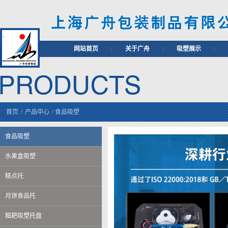
网站首页
|
关于广舟
|
吸塑展示
|
首页
/
产品中心
/
食品吸塑
食品吸塑
水果盒吸塑
糕点托
月饼食品托
糍耙吸塑托盘