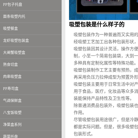
PP包子托盘
面条吸塑内托
吸塑包装是什么样子的
吸塑餐盒
吸塑包装作为一种普遍而又实用
龙虾吸塑包装盒
经吸塑工艺加工出各种包装形状
吸塑包装因其设计灵活，操作方
大阐蟹吸塑盒
制，小至一个简易包装袋，大到
多种具有定制化属性等特殊功能
熟食切盒
吸塑包装制作工艺主要有预热，
肉串吸塑盒
再采用负压力拉伸成型为预置外
吸塑包装主要用于日常生活中对
PP寿司盒
用于食品，医疗，化妆品等众多
装能保持产品特性及卫生性等。
气调保鲜盒
除普通消费品包装外，吸塑包装
作用。
八宝饭吸塑
尽管吸塑包装用途很广，但是冷
净菜盒系列
都是实际问题。但是，很多吸塑
包装形式。
蔬菜托盘