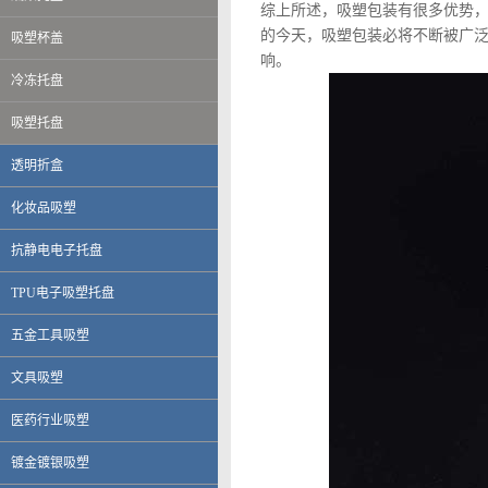
综上所述，吸塑包装有很多优势
的今天，吸塑包装必将不断被广
吸塑杯盖
响。
冷冻托盘
吸塑托盘
透明折盒
化妆品吸塑
抗静电电子托盘
TPU电子吸塑托盘
五金工具吸塑
文具吸塑
伟创力电子科技（上海）有限公司
英华达（上海）科技有限公司
医药行业吸塑
上海大唐移动通信设备有限公司
晨讯科技集团上海晨兴电子科技
镀金镀银吸塑
资生堂集团上海华妮透明美容香皂