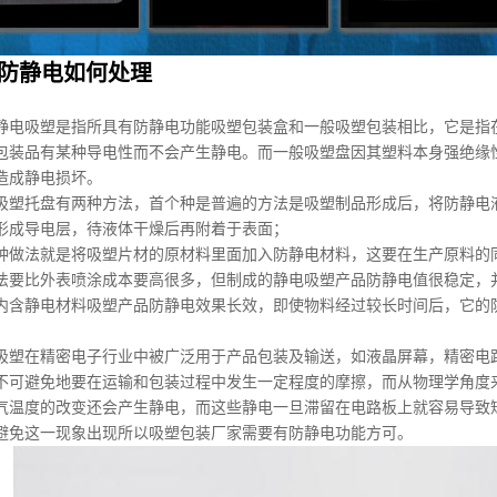
防静电如何处理
静电吸塑是指所具有防静电功能吸塑包装盒和一般吸塑包装相比，它是指
包装品有某种导电性而不会产生静电。而一般吸塑盘因其塑料本身强绝缘性
造成静电损坏。
吸塑托盘有两种方法，首个种是普遍的方法是吸塑制品形成后，将防静电
形成导电层，待液体干燥后再附着于表面；
种做法就是将吸塑片材的原材料里面加入防静电材料，这要在生产原料的
法要比外表喷涂成本要高很多，但制成的静电吸塑产品防静电值很稳定，
内含静电材料吸塑产品防静电效果长效，即使物料经过较长时间后，它的
吸塑在精密电子行业中被广泛用于产品包装及输送，如液晶屏幕，精密电路
不可避免地要在运输和包装过程中发生一定程度的摩擦，而从物理学角度
气温度的改变还会产生静电，而这些静电一旦滞留在电路板上就容易导致
避免这一现象出现所以吸塑包装厂家需要有防静电功能方可。