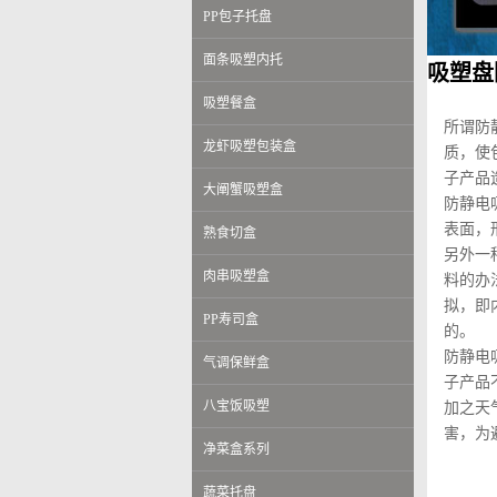
PP包子托盘
面条吸塑内托
吸塑盘
吸塑餐盒
所谓防
龙虾吸塑包装盒
质，使
子产品
大阐蟹吸塑盒
防静电
表面，
熟食切盒
另外一
肉串吸塑盒
料的办
拟，即
PP寿司盒
的。
防静电
气调保鲜盒
子产品
八宝饭吸塑
加之天
害，为
净菜盒系列
蔬菜托盘