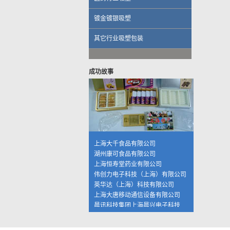
镀金镀银吸塑
伟创力电子科技（上海）有限公司
其它行业吸塑包装
英华达（上海）科技有限公司
上海大唐移动通信设备有限公司
晨讯科技集团上海晨兴电子科技
资生堂集团上海华妮透明美容香皂
成功故事
伽蓝集团上海欧格米兰化妆品厂
苏州黎姿化妆品有限公司
杭州珀莱雅控股股份有限公司
福兴工业（上海）有限公司
上海海茵数码科技有限公司
普天硕达科技（上海）有限公司
上海大千食品有限公司
湖州康可食品有限公司
上海恒寿堂药业有限公司
伟创力电子科技（上海）有限公司
英华达（上海）科技有限公司
上海大唐移动通信设备有限公司
晨讯科技集团上海晨兴电子科技
资生堂集团上海华妮透明美容香皂
伽蓝集团上海欧格米兰化妆品厂