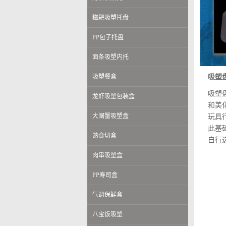
糍耙吸塑托盘
PP包子托盘
面条吸塑内托
吸塑
吸塑餐盒
吸塑
龙虾吸塑包装盒
和美
大阐蟹吸塑盒
玩具
此基
熟食切盒
自行
肉串吸塑盒
PP寿司盒
气调保鲜盒
八宝饭吸塑