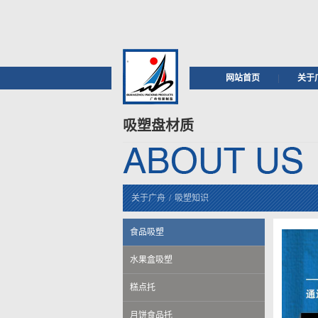
网站首页
|
关于
吸塑盘材质
关于广舟
/
吸塑知识
食品吸塑
水果盒吸塑
糕点托
月饼食品托