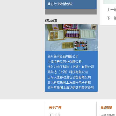
上海大唐移动通信设备有限公司
其它行业吸塑包装
晨讯科技集团上海晨兴电子科技
上一
资生堂集团上海华妮透明美容香皂
下一
伽蓝集团上海欧格米兰化妆品厂
成功故事
苏州黎姿化妆品有限公司
杭州珀莱雅控股股份有限公司
福兴工业（上海）有限公司
上海海茵数码科技有限公司
普天硕达科技（上海）有限公司
上海大千食品有限公司
湖州康可食品有限公司
上海恒寿堂药业有限公司
伟创力电子科技（上海）有限公司
英华达（上海）科技有限公司
上海大唐移动通信设备有限公司
晨讯科技集团上海晨兴电子科技
资生堂集团上海华妮透明美容香皂
伽蓝集团上海欧格米兰化妆品厂
苏州黎姿化妆品有限公司
杭州珀莱雅控股股份有限公司
福兴工业（上海）有限公司
关于广舟
食品吸塑
上海海茵数码科技有限公司
关于广舟
水果盒吸塑