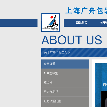
网站首页
|
关于
关于广舟
/
吸塑知识
食品吸塑
水果盒吸塑
糕点托
月饼食品托
糍耙吸塑托盘