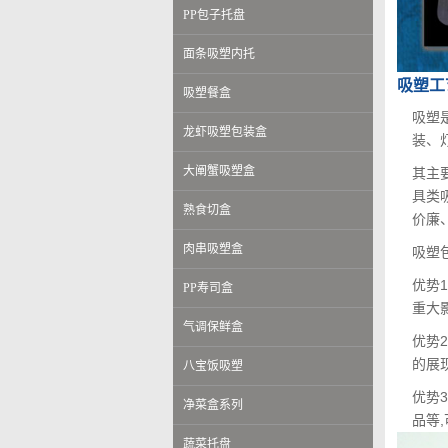
PP包子托盘
面条吸塑内托
吸塑工
吸塑餐盒
吸塑
龙虾吸塑包装盒
装、
大阐蟹吸塑盒
其主
具类
熟食切盒
价廉
肉串吸塑盒
吸塑
优势
PP寿司盒
重大
气调保鲜盒
优势
的展
八宝饭吸塑
优势
净菜盒系列
品等
蔬菜托盘