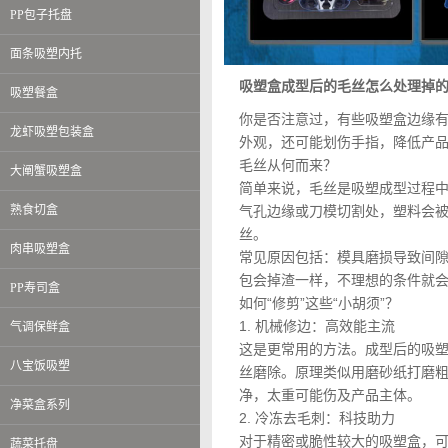
PP包子托盘
面条吸塑内托
吸塑盒成型后的毛丝怎么处理掉
吸塑餐盒
你是否注意过，有些吸塑盒边缘有
龙虾吸塑包装盒
外观，还可能划伤手指，降低产
毛丝从何而来？
大阐蟹吸塑盒
简单来说，毛丝是吸塑成型过程中
熟食切盒
气孔边缘或刀模切割处，塑料会
丝。
肉串吸塑盒
常见原因包括：模具磨损导致间
包会掉渣一样，不理想的条件就
PP寿司盒
如何“修剪”这些“小胡须”？
1. 机械修边：高效能主流
气调保鲜盒
这是更常用的方法。成型后的吸塑
八宝饭吸塑
丝磨除。原理类似用磨砂纸打磨
净，太重可能伤及产品主体。
净菜盒系列
2. 冷冻去毛刺：科技助力
对于精密或脆性较大的吸塑盒，
蔬菜托盘