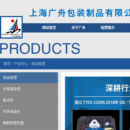
网站首页
|
关于广舟
|
吸塑展示
|
首页
/
产品中心
/
食品吸塑
食品吸塑
水果盒吸塑
糕点托
月饼食品托
糍耙吸塑托盘