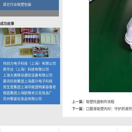
资生堂集团上海华妮透明美容香皂
其它行业吸塑包装
伽蓝集团上海欧格米兰化妆品厂
苏州黎姿化妆品有限公司
杭州珀莱雅控股股份有限公司
成功故事
福兴工业（上海）有限公司
上海海茵数码科技有限公司
普天硕达科技（上海）有限公司
上海大千食品有限公司
湖州康可食品有限公司
上海恒寿堂药业有限公司
伟创力电子科技（上海）有限公司
英华达（上海）科技有限公司
上海大唐移动通信设备有限公司
晨讯科技集团上海晨兴电子科技
资生堂集团上海华妮透明美容香皂
伽蓝集团上海欧格米兰化妆品厂
苏州黎姿化妆品有限公司
上一篇：
吸塑托盘制作流程
杭州珀莱雅控股股份有限公司
下一篇：
口服液吸塑内衬：守护药液
福兴工业（上海）有限公司
上海海茵数码科技有限公司
普天硕达科技（上海）有限公司
上海大千食品有限公司