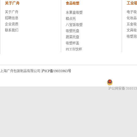
湖州康可食品有限公司
关于广舟
工业
食品吸塑
上海恒寿堂药业有限公司
关于广舟
电子吸
水果盒吸塑
伟创力电子科技（上海）有限公司
招聘信息
化妆品
糕点托
英华达（上海）科技有限公司
企业资质
五金吸
八宝饭吸塑
上海大唐移动通信设备有限公司
联系我们
文具吸
吸塑托盘
晨讯科技集团上海晨兴电子科技
吸塑泡
蔬菜托盘
资生堂集团上海华妮透明美容香皂
吸塑杯盖
伽蓝集团上海欧格米兰化妆品厂
PET冷饮杯
苏州黎姿化妆品有限公司
杭州珀莱雅控股股份有限公司
福兴工业（上海）有限公司
上海海茵数码科技有限公司
上海广舟包装制品有限公司
沪ICP备19035963号
普天硕达科技（上海）有限公司
上海大千食品有限公司
湖州康可食品有限公司
沪公网安备 310113
上海恒寿堂药业有限公司
伟创力电子科技（上海）有限公司
英华达（上海）科技有限公司
上海大唐移动通信设备有限公司
晨讯科技集团上海晨兴电子科技
资生堂集团上海华妮透明美容香皂
伽蓝集团上海欧格米兰化妆品厂
苏州黎姿化妆品有限公司