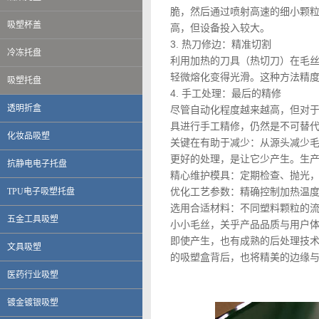
脆，然后通过喷射高速的细小颗
吸塑杯盖
高，但设备投入较大。
3. 热刀修边：精准切割
冷冻托盘
利用加热的刀具（热切刀）在毛
轻微熔化变得光滑。这种方法精
吸塑托盘
4. 手工处理：最后的精修
透明折盒
尽管自动化程度越来越高，但对
具进行手工精修，仍然是不可替
化妆品吸塑
关键在有助于减少：从源头减少
更好的处理，是让它少产生。生
抗静电电子托盘
精心维护模具：定期检查、抛光
优化工艺参数：精确控制加热温
TPU电子吸塑托盘
选用合适材料：不同塑料颗粒的
五金工具吸塑
小小毛丝，关乎产品品质与用户
即使产生，也有成熟的后处理技
文具吸塑
的吸塑盒背后，也将精美的边缘
伟创力电子科技（上海）有限公司
医药行业吸塑
英华达（上海）科技有限公司
上海大唐移动通信设备有限公司
镀金镀银吸塑
晨讯科技集团上海晨兴电子科技