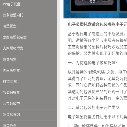
PP包子托盘
面条吸塑内托
电子吸塑托盘适合包装哪些电子
吸塑餐盒
基于现代电子制造业的不断发展，
龙虾吸塑包装盒
配、运输等各个环节中都占有着
工艺将精细的塑料片材巧妙地加
大阐蟹吸塑盒
的保护，又为其实现了无死角的
熟食切盒
一、为何选择电子吸塑托盘？
肉串吸塑盒
以其独特的“绿色包装”之美，电
其得到了广泛的青睐，尤其能为我
PP寿司盒
求。同时它还能将各种形状的产
其透明的包装使产品的外观一目
气调保鲜盒
其对电子元件的包装具有一定的
八宝饭吸塑
二、适合包装的电子元件类型
净菜盒系列
电子吸塑托盘尤其适用于以下几
蔬菜托盘
1、静电敏感器件​​：如半导体芯片