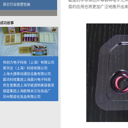
敏度的半导体芯片等各种电子元
资生堂集团上海华妮透明美容香皂
其它行业吸塑包装
盘的应用也将更加广泛地推开出
伽蓝集团上海欧格米兰化妆品厂
苏州黎姿化妆品有限公司
杭州珀莱雅控股股份有限公司
成功故事
福兴工业（上海）有限公司
上海海茵数码科技有限公司
普天硕达科技（上海）有限公司
上海大千食品有限公司
湖州康可食品有限公司
上海恒寿堂药业有限公司
伟创力电子科技（上海）有限公司
英华达（上海）科技有限公司
上海大唐移动通信设备有限公司
晨讯科技集团上海晨兴电子科技
资生堂集团上海华妮透明美容香皂
伽蓝集团上海欧格米兰化妆品厂
苏州黎姿化妆品有限公司
杭州珀莱雅控股股份有限公司
福兴工业（上海）有限公司
上海海茵数码科技有限公司
普天硕达科技（上海）有限公司
上海大千食品有限公司