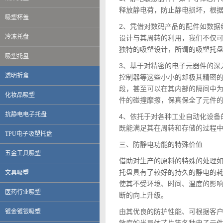
释放静电荷​​，防止静电损坏，根据表
吸塑杯盖
2、凭借对数码产品的配件如数据
冷冻托盘
设计与其周转的利用，我们不仅
独特的吸塑设计，所谓的吸塑托
吸塑托盘
3、基于对精密的电子元器件的深
透明折盒
控制器等这些小小的却极其精密
段，甚至可以在其内部的隔间中
化妆品吸塑
件的碰撞摩擦，保真保全了元件
抗静电电子托盘
4、依托于对各种工业自动化设备
既能满足其在周转和存储的过程
TPU电子吸塑托盘
三、防静电功能的特殊价值
五金工具吸塑
借助对生产的原料的特殊的处理
托盘具有了较好的持久的静电的
文具吸塑
使其不受环境、时间、温度的影
伟创力电子科技（上海）有限公司
医药行业吸塑
断的向上升级。
英华达（上海）科技有限公司
上海大唐移动通信设备有限公司
由其优良的防护性能、可根据客
镀金镀银吸塑
晨讯科技集团上海晨兴电子科技