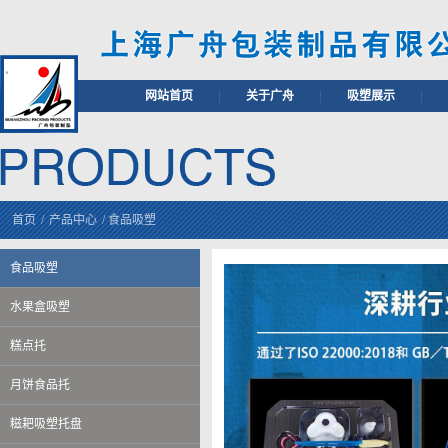
网站首页
|
关于广舟
|
吸塑展示
|
首页
/
产品中心
/
食品吸塑
食品吸塑
水果盒吸塑
糕点托
月饼食品托
糍耙吸塑托盘