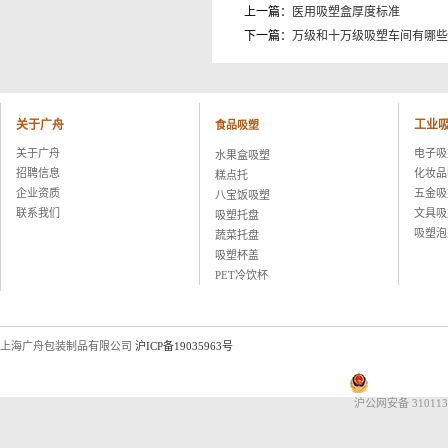
湖州康可食品有限公司
上一篇：
医用吸塑盒厚度标准
上海恒寿堂药业有限公司
下一篇：
万级和十万级吸塑车间有哪些
伟创力电子科技（上海）有限公司
英华达（上海）科技有限公司
上海大唐移动通信设备有限公司
晨讯科技集团上海晨兴电子科技
关于广舟
工业
食品吸塑
资生堂集团上海华妮透明美容香皂
伽蓝集团上海欧格米兰化妆品厂
关于广舟
电子吸
水果盒吸塑
苏州黎姿化妆品有限公司
招聘信息
化妆品
糕点托
杭州珀莱雅控股股份有限公司
企业资质
五金吸
八宝饭吸塑
福兴工业（上海）有限公司
联系我们
文具吸
吸塑托盘
上海海茵数码科技有限公司
吸塑泡
蔬菜托盘
普天硕达科技（上海）有限公司
吸塑杯盖
上海大千食品有限公司
PET冷饮杯
湖州康可食品有限公司
上海恒寿堂药业有限公司
伟创力电子科技（上海）有限公司
上海广舟包装制品有限公司
英华达（上海）科技有限公司
沪ICP备19035963号
上海大唐移动通信设备有限公司
晨讯科技集团上海晨兴电子科技
沪公网安备 310113
资生堂集团上海华妮透明美容香皂
伽蓝集团上海欧格米兰化妆品厂
苏州黎姿化妆品有限公司